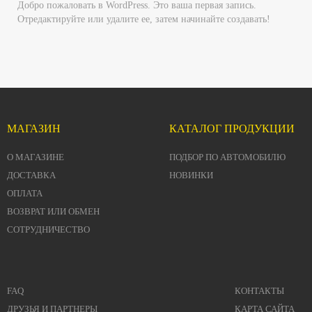
Добро пожаловать в WordPress. Это ваша первая запись.
Отредактируйте или удалите ее, затем начинайте создавать!
МАГАЗИН
КАТАЛОГ ПРОДУКЦИИ
О МАГАЗИНЕ
ПОДБОР ПО АВТОМОБИЛЮ
ДОСТАВКА
НОВИНКИ
ОПЛАТА
ВОЗВРАТ ИЛИ ОБМЕН
СОТРУДНИЧЕСТВО
FAQ
КОНТАКТЫ
ДРУЗЬЯ И ПАРТНЕРЫ
КАРТА САЙТА