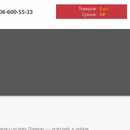
Товаров:
0 шт.
06-600-55-33
Сумма:
0
₽
через систему Правекс — телеграф, в любом