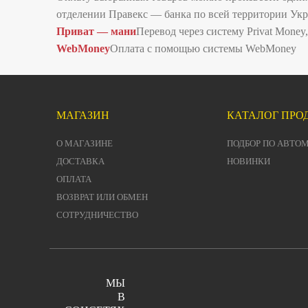
отделении Правекс — банка по всей территории Ук
Приват — мани
Перевод через систему Privat Mone
WebMoney
Оплата с помощью системы WebMoney
МАГАЗИН
КАТАЛОГ ПРО
О МАГАЗИНЕ
ПОДБОР ПО АВТО
ДОСТАВКА
НОВИНКИ
ОПЛАТА
ВОЗВРАТ ИЛИ ОБМЕН
СОТРУДНИЧЕСТВО
МЫ
В