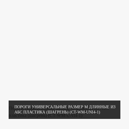
ПОРОГИ УНИВЕРСАЛЬНЫЕ РАЗМЕР М ДЛИННЫЕ ИЗ
Пороги универсальные размер М длинные из АБС
АБС ПЛАСТИКА (ШАГРЕНЬ) (CT-WM-UNI4-1)
пластика (шагрень) (CT-WM-UNI4-1)