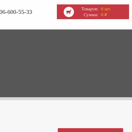
Товаров:
0 шт.
06-600-55-33
Сумма:
0
₽