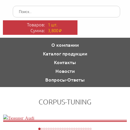
Товаров:
1 шт.
Сумма:
3,800
₽
О компании
Каталог продукции
Контакты
Новости
Вопросы-Ответы
CORPUS-TUNING
НАКЛАДКИ
ЗАДНИЕ
И
БАМПЕРА,
Тюнинг Audi
ПЕРЕДНИЕ
РАСШИРИТЕЛИ
НАКЛАДКИ
БАМПЕРА,
НА
И
НАКЛАДКИ
КОЛЕСНЫЕ
ДИФФУЗОРЫ