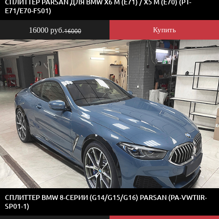
СПЛИТТЕР PARSAN ДЛЯ BMW X6 M (E71) / X5 M (E70) (PT-
E71/E70-FS01)
16000 руб.
Купить
16000
СПЛИТТЕР BMW 8-СЕРИИ (G14/G15/G16) PARSAN (PA-VWTIIR-
SP01-1)