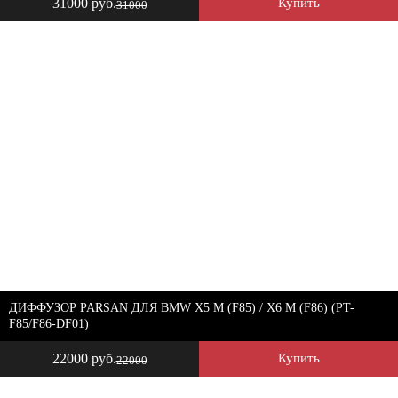
31000 руб.
Купить
31000
ДИФФУЗОР PARSAN ДЛЯ BMW X5 M (F85) / X6 M (F86) (PT-
F85/F86-DF01)
22000 руб.
Купить
22000